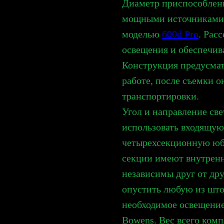
Диаметр приспособлени
мощными источниками A
моделью
600d Pro
. Рас
освещения и обеспечив
Конструкция предусмат
работе, после съемки о
транспортировки.
Угол и направление св
использовать входящу
четырехсекционную юб
секции имеют внутрен
независимы друг от дру
опустить любую из што
необходимое освещение
Bowens. Вес всего компл